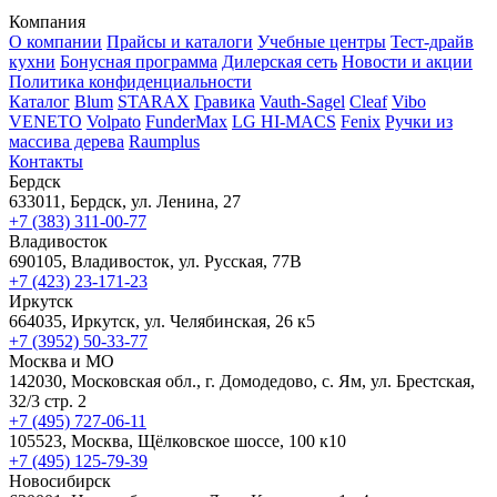
Компания
О компании
Прайсы и каталоги
Учебные центры
Тест-драйв
кухни
Бонусная программа
Дилерская сеть
Новости и акции
Политика конфиденциальности
Каталог
Blum
STARAX
Гравика
Vauth-Sagel
Cleaf
Vibo
VENETO
Volpato
FunderMax
LG HI-MACS
Fenix
Ручки из
массива дерева
Raumplus
Контакты
Бердск
633011, Бердск, ул. Ленина, 27
+7 (383) 311-00-77
Владивосток
690105, Владивосток, ул. Русская, 77В
+7 (423) 23-171-23
Иркутск
664035, Иркутск, ул. Челябинская, 26 к5
+7 (3952) 50-33-77
Москва и МО
142030, Московская обл., г. Домодедово, с. Ям, ул. Брестская,
32/3 стр. 2
+7 (495) 727-06-11
105523, ​Москва, Щёлковское шоссе, 100 к10
+7 (495) 125-79-39
Новосибирск