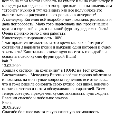
встало на свои места! Рисовать на бумаге или на компьютере у
менеджера одно дело, а вот когда приходишь и начинаешь сам
"строить" кухню и тут же видеть как всё получилось это
вместо тысячи рисунков и всех роликов в интернете!
А менеджер Евгения всё подробно нам показала, рассказала и
дала попробовать! Мало того нарисовала нам проект нашей
кухни и где какой ящик и на какой фурнитуре должен быть!
Очень приятно было с ней работать!
Клиентоориентированность 100%.
1 час пролетел незаметно, за это время мы как в "тетрисе"
составили 3 варианта кухни и выбрали один который и будем
заказывать! Капитально рекомендую посетить тест-драйв и
оснастить свою кухню фурнитурой Blum!
kalt17
13.02.2020
Ходила с сестрой "за компанию" в НОИС на Тест кухонь.
Впечатлилась... Менеджер Евгения всё так хорошо объяснила
и показала, на мои тупые вопросы терпеливо все отвечала...
что я тоже решила обновить свою кухню, без шика, конечно,
но зато качество и потом обслуживание с гарантией. Всем
теперь советую, прежде чем кухню заказывать, туда сходить.
Евгении спасибо и побольше заказов.
Елена
28.09.2020
Спасибо большое вам за такую классную возможность