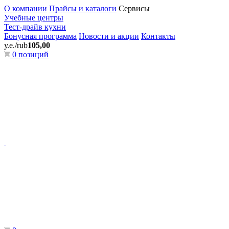
О компании
Прайсы и каталоги
Сервисы
Учебные центры
Тест-драйв кухни
Бонусная программа
Новости и акции
Контакты
у.е./rub
105,00
0 позиций