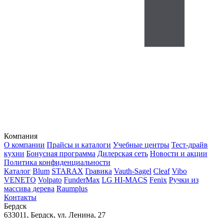
Компания
О компании
Прайсы и каталоги
Учебные центры
Тест-драйв
кухни
Бонусная программа
Дилерская сеть
Новости и акции
Политика конфиденциальности
Каталог
Blum
STARAX
Гравика
Vauth-Sagel
Cleaf
Vibo
VENETO
Volpato
FunderMax
LG HI-MACS
Fenix
Ручки из
массива дерева
Raumplus
Контакты
Бердск
633011, Бердск, ул. Ленина, 27