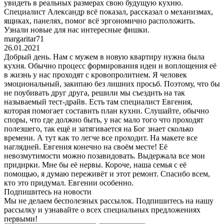
увидеть в реальных размерах свою будущую кухню.
Специалист Александр всё показал, рассказал о механизмах,
ящиках, панелях, помог всё эргономично расположить.
Узнали новые для нас интересные фишки.
margaritar71
26.01.2021
Добрый день. Нам с мужем в новую квартиру нужна была
кухня. Обычно процесс формирования идеи и воплощения её
в жизнь у нас проходят с кровопролитием. Я человек
эмоциональный, закипаю без лишних просьб. Поэтому, что бы
не поубивать друг друга, решили мы съездить на так
называемый тест-драйв. Есть там специалист Евгения,
которая помогает составить план кухни. Слушайте, обычно
споры, что где должно быть, у нас мало того что проходят
полезшего, так ещё и затягивается на Бог знает сколько
времени. А тут как то легче все проходит. На макете все
наглядней. Евгения конечно на своём месте! Её
невозмутимости можно позавидовать. Выдержала все мои
придирки. Мне бы её нервы. Короче, наша семья с её
помощью, я думаю переживёт и этот ремонт. Спасибо всем,
кто это придумал. Евгении особенно.
Подпишитесь на новости
Мы не делаем бесполезных рассылок. Подпишитесь на нашу
рассылку и узнавайте о всех специальных предложениях
первыми!