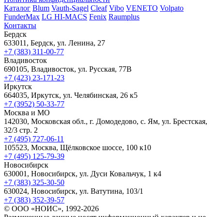
Каталог
Blum
Vauth-Sagel
Cleaf
Vibo
VENETO
Volpato
FunderMax
LG HI-MACS
Fenix
Raumplus
Контакты
Бердск
633011, Бердск, ул. Ленина, 27
+7 (383) 311-00-77
Владивосток
690105, Владивосток, ул. Русская, 77В
+7 (423) 23-171-23
Иркутск
664035, Иркутск, ул. Челябинская, 26 к5
+7 (3952) 50-33-77
Москва и МО
142030, Московская обл., г. Домодедово, с. Ям, ул. Брестская,
32/3 стр. 2
+7 (495) 727-06-11
105523, ​Москва, Щёлковское шоссе, 100 к10
+7 (495) 125-79-39
Новосибирск
630001, Новосибирск, ул. Дуси Ковальчук, 1 к4
+7 (383) 325-30-50
630024, Новосибирск, ул. Ватутина, 103/1
+7 (383) 352-39-57
© ООО «НОИС», 1992-2026