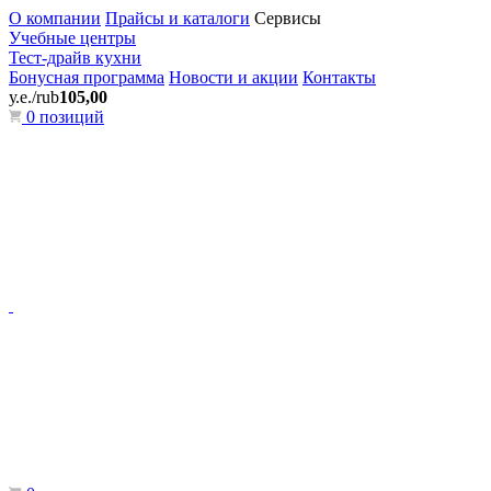
О компании
Прайсы и каталоги
Сервисы
Учебные центры
Тест-драйв кухни
Бонусная программа
Новости и акции
Контакты
у.е./rub
105,00
0 позиций