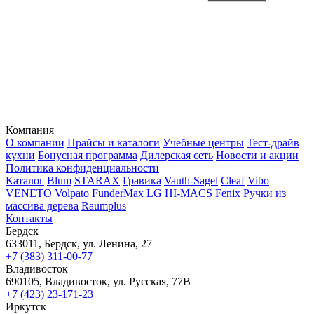
Компания
О компании
Прайсы и каталоги
Учебные центры
Тест-драйв
кухни
Бонусная программа
Дилерская сеть
Новости и акции
Политика конфиденциальности
Каталог
Blum
STARAX
Гравика
Vauth-Sagel
Cleaf
Vibo
VENETO
Volpato
FunderMax
LG HI-MACS
Fenix
Ручки из
массива дерева
Raumplus
Контакты
Бердск
633011, Бердск, ул. Ленина, 27
+7 (383) 311-00-77
Владивосток
690105, Владивосток, ул. Русская, 77В
+7 (423) 23-171-23
Иркутск