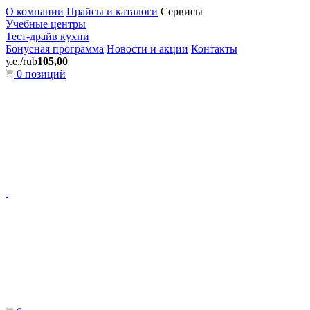
О компании
Прайсы и каталоги
Сервисы
Учебные центры
Тест-драйв кухни
Бонусная программа
Новости и акции
Контакты
у.е./rub
105,00
0 позиций