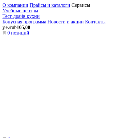
О компании
Прайсы и каталоги
Сервисы
Учебные центры
Тест-драйв кухни
Бонусная программа
Новости и акции
Контакты
у.е./rub
105,00
0 позиций