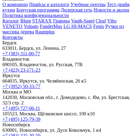
О компании
Прайсы и каталоги
Учебные центры
Тест-драйв
кухни
Бонусная программа
Дилерская сеть
Новости и акции
Политика конфиденциальности
Каталог
Blum
STARAX
Гравика
Vauth-Sagel
Cleaf
Vibo
VENETO
Volpato
FunderMax
LG HI-MACS
Fenix
Ручки из
массива дерева
Raumplus
Контакты
Бердск
633011, Бердск, ул. Ленина, 27
+7 (383) 311-00-77
Владивосток
690105, Владивосток, ул. Русская, 77В
+7 (423) 23-171-23
Иркутск
664035, Иркутск, ул. Челябинская, 26 к5
+7 (3952) 50-33-77
Москва и МО
142030, Московская обл., г. Домодедово, с. Ям, ул. Брестская,
32/3 стр. 2
+7 (495) 727-06-11
105523, ​Москва, Щёлковское шоссе, 100 к10
+7 (495) 125-79-39
Новосибирск
630001, Новосибирск, ул. Дуси Ковальчук, 1 к4
+7 (383) 325-30-50