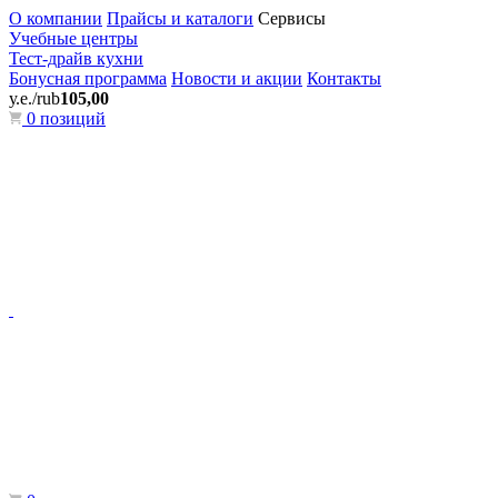
О компании
Прайсы и каталоги
Сервисы
Учебные центры
Тест-драйв кухни
Бонусная программа
Новости и акции
Контакты
у.е./rub
105,00
0 позиций