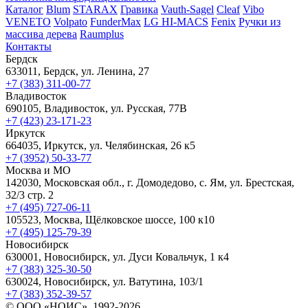
Каталог
Blum
STARAX
Гравика
Vauth-Sagel
Cleaf
Vibo
VENETO
Volpato
FunderMax
LG HI-MACS
Fenix
Ручки из
массива дерева
Raumplus
Контакты
Бердск
633011, Бердск, ул. Ленина, 27
+7 (383) 311-00-77
Владивосток
690105, Владивосток, ул. Русская, 77В
+7 (423) 23-171-23
Иркутск
664035, Иркутск, ул. Челябинская, 26 к5
+7 (3952) 50-33-77
Москва и МО
142030, Московская обл., г. Домодедово, с. Ям, ул. Брестская,
32/3 стр. 2
+7 (495) 727-06-11
105523, ​Москва, Щёлковское шоссе, 100 к10
+7 (495) 125-79-39
Новосибирск
630001, Новосибирск, ул. Дуси Ковальчук, 1 к4
+7 (383) 325-30-50
630024, Новосибирск, ул. Ватутина, 103/1
+7 (383) 352-39-57
© ООО «НОИС», 1992-2026