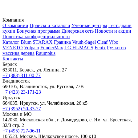
Компания
О компании
Прайсы и каталоги
Учебные центры
Тест-драйв
кухни
Бонусная программа
Дилерская сеть
Новости и акции
Политика конфиденциальности
Каталог
Blum
STARAX
Гравика
Vauth-Sagel
Cleaf
Vibo
VENETO
Volpato
FunderMax
LG HI-MACS
Fenix
Ручки из
массива дерева
Raumplus
Контакты
Бердск
633011, Бердск, ул. Ленина, 27
+7 (383) 311-00-77
Владивосток
690105, Владивосток, ул. Русская, 77В
+7 (423) 23-171-23
Иркутск
664035, Иркутск, ул. Челябинская, 26 к5
+7 (3952) 50-33-77
Москва и МО
142030, Московская обл., г. Домодедово, с. Ям, ул. Брестская,
32/3 стр. 2
+7 (495) 727-06-11
105523, ​Москва, Щёлковское шоссе, 100 к10