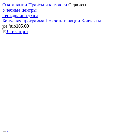
О компании
Прайсы и каталоги
Сервисы
Учебные центры
Тест-драйв кухни
Бонусная программа
Новости и акции
Контакты
у.е./rub
105,00
0 позиций