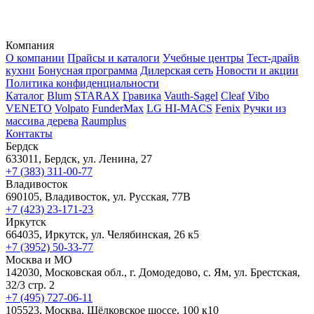
Компания
О компании
Прайсы и каталоги
Учебные центры
Тест-драйв
кухни
Бонусная программа
Дилерская сеть
Новости и акции
Политика конфиденциальности
Каталог
Blum
STARAX
Гравика
Vauth-Sagel
Cleaf
Vibo
VENETO
Volpato
FunderMax
LG HI-MACS
Fenix
Ручки из
массива дерева
Raumplus
Контакты
Бердск
633011, Бердск, ул. Ленина, 27
+7 (383) 311-00-77
Владивосток
690105, Владивосток, ул. Русская, 77В
+7 (423) 23-171-23
Иркутск
664035, Иркутск, ул. Челябинская, 26 к5
+7 (3952) 50-33-77
Москва и МО
142030, Московская обл., г. Домодедово, с. Ям, ул. Брестская,
32/3 стр. 2
+7 (495) 727-06-11
105523, ​Москва, Щёлковское шоссе, 100 к10