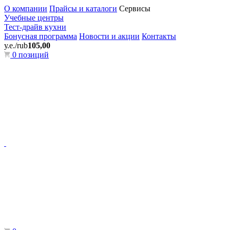
О компании
Прайсы и каталоги
Сервисы
Учебные центры
Тест-драйв кухни
Бонусная программа
Новости и акции
Контакты
у.е./rub
105,00
0 позиций