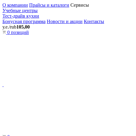
О компании
Прайсы и каталоги
Сервисы
Учебные центры
Тест-драйв кухни
Бонусная программа
Новости и акции
Контакты
у.е./rub
105,00
0 позиций