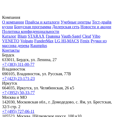
Компания
О компании
Прайсы и каталоги
Учебные центры
Тест-драйв
кухни
Бонусная программа
Дилерская сеть
Новости и акции
Политика конфиденциальности
Каталог
Blum
STARAX
Гравика
Vauth-Sagel
Cleaf
Vibo
VENETO
Volpato
FunderMax
LG HI-MACS
Fenix
Ручки из
массива дерева
Raumplus
Контакты
Бердск
633011, Бердск, ул. Ленина, 27
+7 (383) 311-00-77
Владивосток
690105, Владивосток, ул. Русская, 77В
+7 (423) 23-171-23
Иркутск
664035, Иркутск, ул. Челябинская, 26 к5
+7 (3952) 50-33-77
Москва и МО
142030, Московская обл., г. Домодедово, с. Ям, ул. Брестская,
32/3 стр. 2
+7 (495) 727-06-11
105523, ​Москва, Щёлковское шоссе, 100 к10