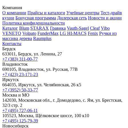
Компания
О компании
Прайсы и каталоги
Учебные центры
Тест-драйв
кухни
Бонусная программа
Дилерская сеть
Новости и акции
Политика конфиденциальности
Каталог
Blum
STARAX
Гравика
Vauth-Sagel
Cleaf
Vibo
VENETO
Volpato
FunderMax
LG HI-MACS
Fenix
Ручки из
массива дерева
Raumplus
Контакты
Бердск
633011, Бердск, ул. Ленина, 27
+7 (383) 311-00-77
Владивосток
690105, Владивосток, ул. Русская, 77В
+7 (423) 23-171-23
Иркутск
664035, Иркутск, ул. Челябинская, 26 к5
+7 (3952) 50-33-77
Москва и МО
142030, Московская обл., г. Домодедово, с. Ям, ул. Брестская,
32/3 стр. 2
+7 (495) 727-06-11
105523, ​Москва, Щёлковское шоссе, 100 к10
+7 (495) 125-79-39
Новосибирск