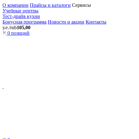
О компании
Прайсы и каталоги
Сервисы
Учебные центры
Тест-драйв кухни
Бонусная программа
Новости и акции
Контакты
у.е./rub
105,00
0 позиций