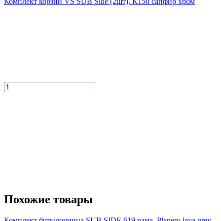
Комплект корзин VS SUB Side (2шт), К150 сапфир хром
Похожие товары
Комплект бутылочница SUB SIDE 619 рама, Planero lava grey,