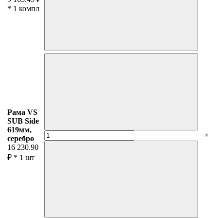
*
1
компл
Рама VS
SUB Side
619мм,
×
серебро
16 230.90
₽ *
1
шт