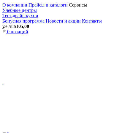
О компании
Прайсы и каталоги
Сервисы
Учебные центры
Тест-драйв кухни
Бонусная программа
Новости и акции
Контакты
у.е./rub
105,00
0 позиций