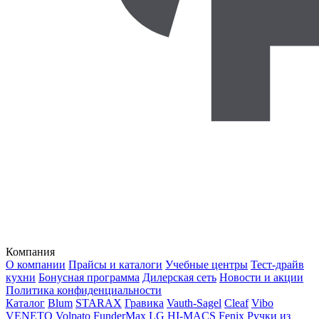
Компания
О компании
Прайсы и каталоги
Учебные центры
Тест-драйв
кухни
Бонусная программа
Дилерская сеть
Новости и акции
Политика конфиденциальности
Каталог
Blum
STARAX
Гравика
Vauth-Sagel
Cleaf
Vibo
VENETO
Volpato
FunderMax
LG HI-MACS
Fenix
Ручки из