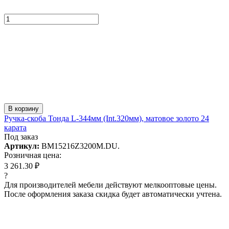
В корзину
Ручка-скоба Тонда L-344мм (Int.320мм), матовое золото 24
карата
Под заказ
Артикул:
BM15216Z3200M.DU.
Розничная цена:
3 261.30 ₽
?
Для производителей мебели действуют мелкооптовые цены.
После оформления заказа скидка будет автоматически учтена.