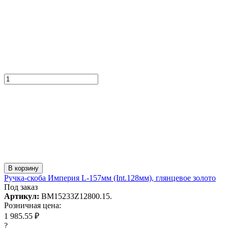
В корзину
Ручка-скоба Империя L-157мм (Int.128мм), глянцевое золото
Под заказ
Артикул:
BM15233Z12800.15.
Розничная цена:
1 985.55 ₽
?