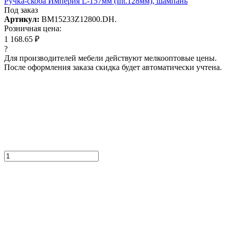
Ручка-скоба Империя L-157мм (Int.128мм), шампань
Под заказ
Артикул:
BM15233Z12800.DH.
Розничная цена:
1 168.65 ₽
?
Для производителей мебели действуют мелкооптовые цены.
После оформления заказа скидка будет автоматически учтена.