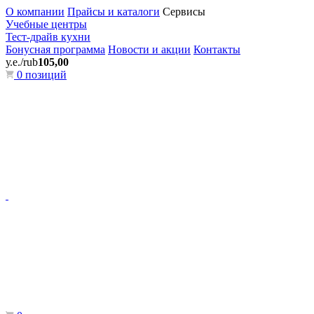
О компании
Прайсы и каталоги
Сервисы
Учебные центры
Тест-драйв кухни
Бонусная программа
Новости и акции
Контакты
у.е./rub
105,00
0 позиций