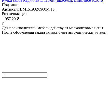
Ручка-скоба Кадиллак L-115мм (Int.96мм), глянцевое золото
Под заказ
Артикул:
BM15193Z0960M.15.
Розничная цена:
1 957.20 ₽
?
Для производителей мебели действуют мелкооптовые цены.
После оформления заказа скидка будет автоматически учтена.