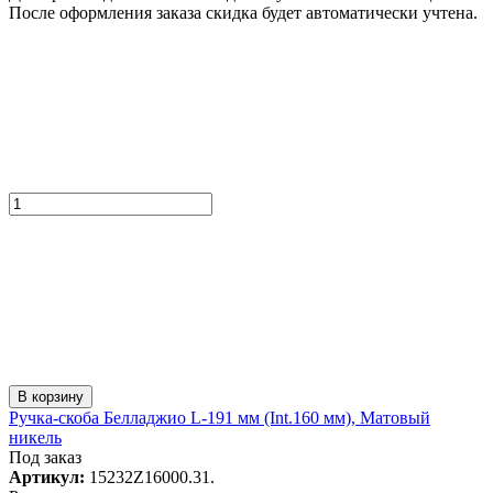
После оформления заказа скидка будет автоматически учтена.
В корзину
Ручка-скоба Белладжио L-191 мм (Int.160 мм), Матовый
никель
Под заказ
Артикул:
15232Z16000.31.