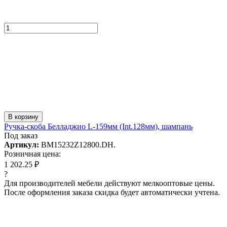
В корзину
Ручка-скоба Белладжио L-159мм (Int.128мм), шампань
Под заказ
Артикул:
BM15232Z12800.DH.
Розничная цена:
1 202.25 ₽
?
Для производителей мебели действуют мелкооптовые цены.
После оформления заказа скидка будет автоматически учтена.