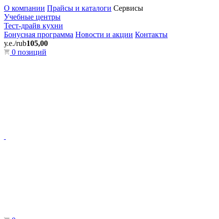
О компании
Прайсы и каталоги
Сервисы
Учебные центры
Тест-драйв кухни
Бонусная программа
Новости и акции
Контакты
у.е./rub
105,00
0 позиций