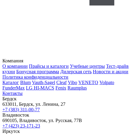
Компания
О компании
Прайсы и каталоги
Учебные центры
Тест-драйв
кухни
Бонусная программа
Дилерская сеть
Новости и акции
Политика конфиденциальности
Каталог
Blum
Vauth-Sagel
Cleaf
Vibo
VENETO
Volpato
FunderMax
LG HI-MACS
Fenix
Raumplus
Контакты
Бердск
633011, Бердск, ул. Ленина, 27
+7 (383) 311-00-77
Владивосток
690105, Владивосток, ул. Русская, 77В
+7 (423) 23-171-23
Иркутск