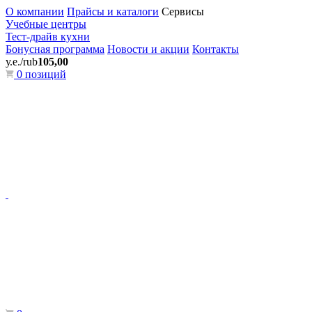
О компании
Прайсы и каталоги
Сервисы
Учебные центры
Тест-драйв кухни
Бонусная программа
Новости и акции
Контакты
у.е./rub
105,00
0 позиций