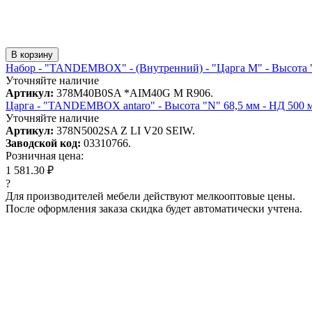
В корзину
Набор - "TANDEMBOX" - (Внутренний) - "Царга M" - Высота "
Уточняйте наличие
Артикул:
378M40B0SA *AIM40G M R906.
Царга - "TANDEMBOX antaro" - Высота "N" 68,5 мм - НД 500 м
Уточняйте наличие
Артикул:
378N5002SA Z LI V20 SEIW.
Заводской код:
03310766.
Розничная цена:
1 581.30 ₽
?
Для производителей мебели действуют мелкооптовые цены.
После оформления заказа скидка будет автоматически учтена.