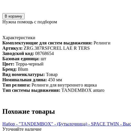
В корзину
Нужна помощь с подбором
Характеристики
Комплектующие для систем выдвижения:
Релинги
Артикул:
ZRG.387RSFCREL LAE R TERS
Заводской код:
08768654
Базовая единица:
шт
Цвет:
Терра-черный
Бренд:
Blum
Вид номенклатуры:
Товар
Номинальная длина:
450 мм
Тип релинга:
Релинги для внутреннего ящика
Тип системы выдвижения:
TANDEMBOX antaro
Похожие товары
Набор - "TANDEMBOX" - (Бутылочница) - SPACE TWIN - Высо
Уточняйте наличие