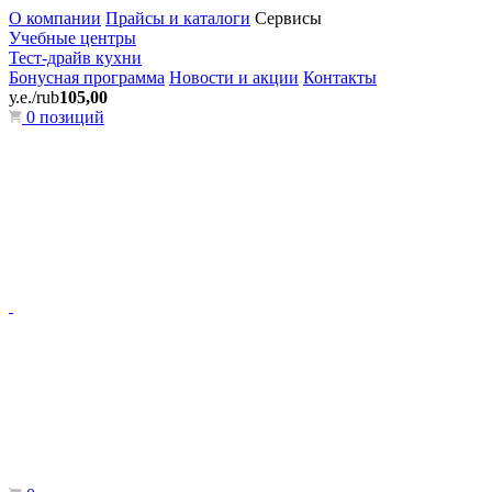
О компании
Прайсы и каталоги
Сервисы
Учебные центры
Тест-драйв кухни
Бонусная программа
Новости и акции
Контакты
у.е./rub
105,00
0 позиций