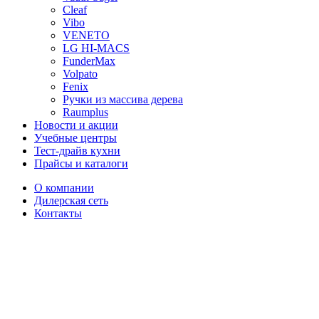
Cleaf
Vibo
VENETO
LG HI-MACS
FunderMax
Volpato
Fenix
Ручки из массива дерева
Raumplus
Новости и акции
Учебные центры
Тест-драйв кухни
Прайсы и каталоги
О компании
Дилерская сеть
Контакты