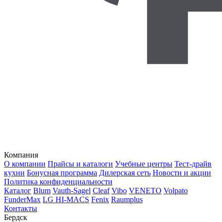
Компания
О компании
Прайсы и каталоги
Учебные центры
Тест-драйв
кухни
Бонусная программа
Дилерская сеть
Новости и акции
Политика конфиденциальности
Каталог
Blum
Vauth-Sagel
Cleaf
Vibo
VENETO
Volpato
FunderMax
LG HI-MACS
Fenix
Raumplus
Контакты
Бердск