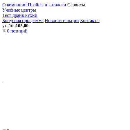
О компании
Прайсы и каталоги
Сервисы
Учебные центры
Тест-драйв кухни
Бонусная программа
Новости и акции
Контакты
у.е./rub
105,00
0 позиций