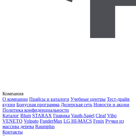
Компания
О компании
Прайсы и каталоги
Учебные центры
Тест-драйв
кухни
Бонусная программа
Дилерская сеть
Новости и акции
Политика конфиденциальности
Каталог
Blum
STARAX
Гравика
Vauth-Sagel
Cleaf
Vibo
VENETO
Volpato
FunderMax
LG HI-MACS
Fenix
Ручки из
массива дерева
Raumplus
Контакты