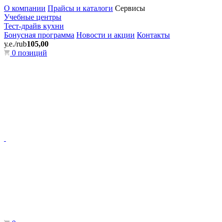
О компании
Прайсы и каталоги
Сервисы
Учебные центры
Тест-драйв кухни
Бонусная программа
Новости и акции
Контакты
у.е./rub
105,00
0 позиций