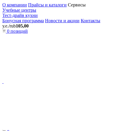
О компании
Прайсы и каталоги
Сервисы
Учебные центры
Тест-драйв кухни
Бонусная программа
Новости и акции
Контакты
у.е./rub
105,00
0 позиций