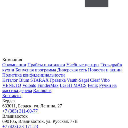
Компания
О компании
Прайсы и каталоги
Учебные центры
Тест-драйв
кухни
Бонусная программа
Дилерская сеть
Новости и акции
Политика конфиденциальности
Каталог
Blum
STARAX
Гравика
Vauth-Sagel
Cleaf
Vibo
VENETO
Volpato
FunderMax
LG HI-MACS
Fenix
Ручки из
массива дерева
Raumplus
Контакты
Бердск
633011, Бердск, ул. Ленина, 27
+7 (383) 311-00-77
Владивосток
690105, Владивосток, ул. Русская, 77В
+7 (423) 23-171-23