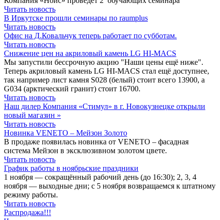
Компания «Ноис» проведет 2 обучающих семинара
Читать новость
В Иркутске прошли семинары по raumplus
Читать новость
Офис на Д.Ковальчук теперь работает по субботам.
Читать новость
Снижение цен на акриловый камень LG HI-MACS
Мы запустили бессрочную акцию "Наши цены ещё ниже".
Теперь акриловый камень LG HI-MACS стал ещё доступнее,
так например лист камня S028 (белый) стоит всего 13900, а
G034 (арктический гранит) стоит 16700.
Читать новость
Наш дилер Компания «Стимул» в г. Новокузнецке открыли
новый магазин »
Читать новость
Новинка VENETO – Мейзон Золото
В продаже появилась новинка от VENETO – фасадная
система Мейзон в эксклюзивном золотом цвете.
Читать новость
График работы в ноябрьские праздники
1 ноября — сокращённый рабочий день (до 16:30); 2, 3, 4
ноября — выходные дни; с 5 ноября возвращаемся к штатному
режиму работы.
Читать новость
Распродажа!!!