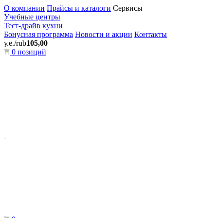
О компании
Прайсы и каталоги
Сервисы
Учебные центры
Тест-драйв кухни
Бонусная программа
Новости и акции
Контакты
у.е./rub
105,00
0 позиций