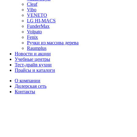
Cleaf
Vibo
VENETO
LG HI-MACS
FunderMax
Volpato
Fenix
Ручки из массива дерева
Raumplus
Новости и акции
Учебные центры
Тест-драйв кухни
Прайсы и каталоги
О компании
Дилерская сеть
Контакты