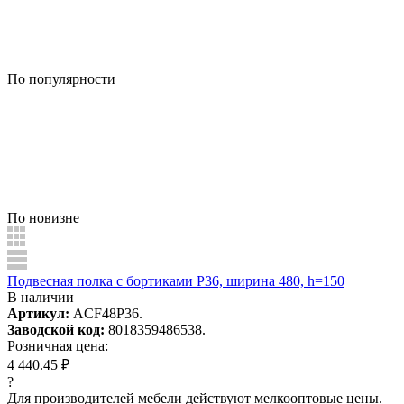
По популярности
По новизне
Подвесная полка с бортиками P36, ширина 480, h=150
В наличии
Артикул:
ACF48P36.
Заводской код:
8018359486538.
Розничная цена:
4 440.45 ₽
?
Для производителей мебели действуют мелкооптовые цены.