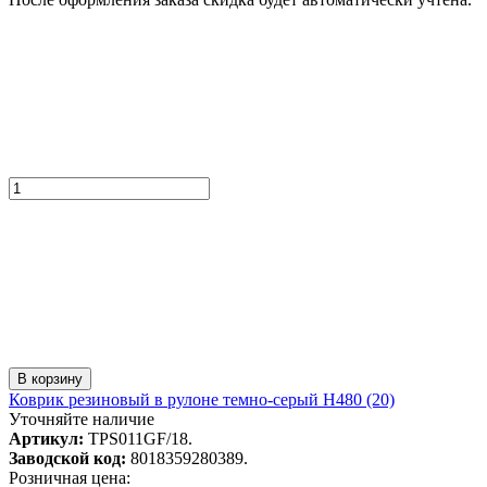
В корзину
Коврик резиновый в рулоне темно-серый H480 (20)
Уточняйте наличие
Артикул:
TPS011GF/18.
Заводской код:
8018359280389.
Розничная цена: