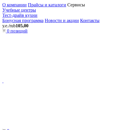
О компании
Прайсы и каталоги
Сервисы
Учебные центры
Тест-драйв кухни
Бонусная программа
Новости и акции
Контакты
у.е./rub
105,00
0 позиций