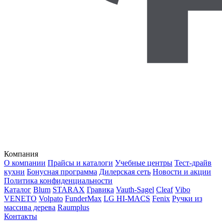
Компания
О компании
Прайсы и каталоги
Учебные центры
Тест-драйв
кухни
Бонусная программа
Дилерская сеть
Новости и акции
Политика конфиденциальности
Каталог
Blum
STARAX
Гравика
Vauth-Sagel
Cleaf
Vibo
VENETO
Volpato
FunderMax
LG HI-MACS
Fenix
Ручки из
массива дерева
Raumplus
Контакты