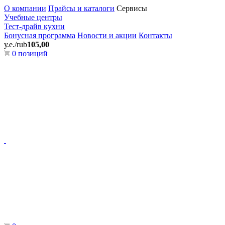
О компании
Прайсы и каталоги
Сервисы
Учебные центры
Тест-драйв кухни
Бонусная программа
Новости и акции
Контакты
у.е./rub
105,00
0 позиций