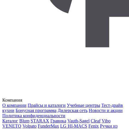
Компания
О компании
Прайсы и каталоги
Учебные центры
Тест-драйв
кухни
Бонусная программа
Дилерская сеть
Новости и акции
Политика конфиденциальности
Каталог
Blum
STARAX
Гравика
Vauth-Sagel
Cleaf
Vibo
VENETO
Volpato
FunderMax
LG HI-MACS
Fenix
Ручки из