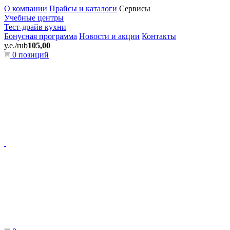
О компании
Прайсы и каталоги
Сервисы
Учебные центры
Тест-драйв кухни
Бонусная программа
Новости и акции
Контакты
у.е./rub
105,00
0 позиций