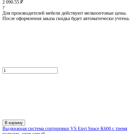
2 090.55 ₽
?
Для производителей мебели действуют мелкооптовые цены.
После оформления заказа скидка будет автоматически учтена.
В корзину
Выдвижная система сортировки VS Envi Space К600 с тремя
ведрами, цвет серый