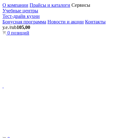
О компании
Прайсы и каталоги
Сервисы
Учебные центры
Тест-драйв кухни
Бонусная программа
Новости и акции
Контакты
у.е./rub
105,00
0 позиций