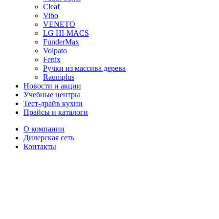
Cleaf
Vibo
VENETO
LG HI-MACS
FunderMax
Volpato
Fenix
Ручки из массива дерева
Raumplus
Новости и акции
Учебные центры
Тест-драйв кухни
Прайсы и каталоги
О компании
Дилерская сеть
Контакты