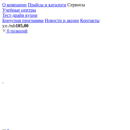
О компании
Прайсы и каталоги
Сервисы
Учебные центры
Тест-драйв кухни
Бонусная программа
Новости и акции
Контакты
у.е./rub
105,00
0 позиций