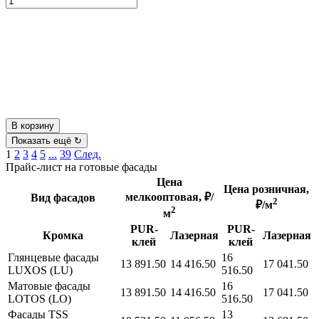
В корзину
Показать ещё ↻
1
2
3
4
5
...
39
След.
Прайс-лист на готовые фасады
Цена
Цена розничная,
мелкооптовая, ₽/
Вид фасадов
2
₽/м
2
м
PUR-
PUR-
Кромка
Лазерная
Лазерная
клей
клей
Глянцевые фасады
16
13 891.50
14 416.50
17 041.50
LUXOS (LU)
516.50
Матовые фасады
16
13 891.50
14 416.50
17 041.50
LOTOS (LO)
516.50
Фасады TSS
13