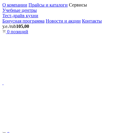
О компании
Прайсы и каталоги
Сервисы
Учебные центры
Тест-драйв кухни
Бонусная программа
Новости и акции
Контакты
у.е./rub
105,00
0 позиций