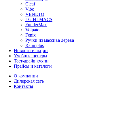
Cleaf
Vibo
VENETO
LG HI-MACS
FunderMax
Volpato
Fenix
Ручки из массива дерева
Raumplus
Новости и акции
Учебные центры
Тест-драйв кухни
Прайсы и каталоги
О компании
Дилерская сеть
Контакты