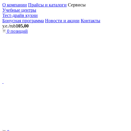
О компании
Прайсы и каталоги
Сервисы
Учебные центры
Тест-драйв кухни
Бонусная программа
Новости и акции
Контакты
у.е./rub
105,00
0 позиций