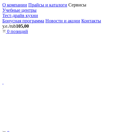
О компании
Прайсы и каталоги
Сервисы
Учебные центры
Тест-драйв кухни
Бонусная программа
Новости и акции
Контакты
у.е./rub
105,00
0 позиций