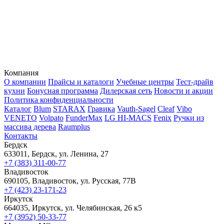
Компания
О компании
Прайсы и каталоги
Учебные центры
Тест-драйв
кухни
Бонусная программа
Дилерская сеть
Новости и акции
Политика конфиденциальности
Каталог
Blum
STARAX
Гравика
Vauth-Sagel
Cleaf
Vibo
VENETO
Volpato
FunderMax
LG HI-MACS
Fenix
Ручки из
массива дерева
Raumplus
Контакты
Бердск
633011, Бердск, ул. Ленина, 27
+7 (383) 311-00-77
Владивосток
690105, Владивосток, ул. Русская, 77В
+7 (423) 23-171-23
Иркутск
664035, Иркутск, ул. Челябинская, 26 к5
+7 (3952) 50-33-77